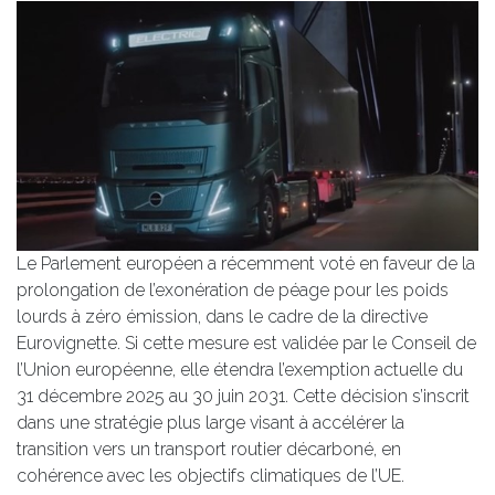
Le Parlement européen a récemment voté en faveur de la
prolongation de l’exonération de péage pour les poids
lourds à zéro émission, dans le cadre de la directive
Eurovignette. Si cette mesure est validée par le Conseil de
l’Union européenne, elle étendra l’exemption actuelle du
31 décembre 2025 au 30 juin 2031. Cette décision s’inscrit
dans une stratégie plus large visant à accélérer la
transition vers un transport routier décarboné, en
cohérence avec les objectifs climatiques de l’UE.