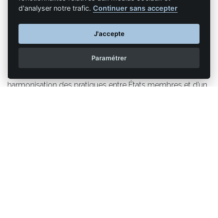
l’acquisition de ces véhicules.
d'analyser notre trafic.
Continuer sans accepter
L’enjeu est donc double : encourager l’investissement
J'accepte
dans des flottes plus propres tout en garantissant une
équité de traitement entre les différents types de
Paramétrer
carburants alternatifs. Pour que cette politique soit
pleinement efficace, elle devra s’accompagner d’une
harmonisation des pratiques entre États membres et d’un
cadre réglementaire clair, garantissant la pérennité des
incitations.
La prolongation de l’exemption jusqu’en 2031 est une
étape importante, mais elle ne saurait être une fin en soi.
Elle doit s’inscrire dans une stratégie globale, intégrant
fiscalité verte, soutien à l’innovation et cohérence
européenne. Le Conseil de l’UE a désormais la
responsabilité de transformer cette proposition en réalité,
et de faire du transport routier un levier majeur de la
transition écologique.