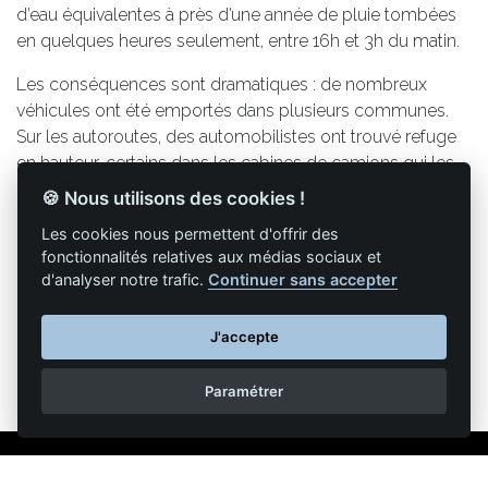
d’eau équivalentes à près d’une année de pluie tombées
en quelques heures seulement, entre 16h et 3h du matin.
Les conséquences sont dramatiques : de nombreux
véhicules ont été emportés dans plusieurs communes.
Sur les autoroutes, des automobilistes ont trouvé refuge
en hauteur, certains dans les cabines de camions qui les
ont accueillis, d’autres sur les toits des remorques
🍪 Nous utilisons des cookies !
Les cookies nous permettent d'offrir des
fonctionnalités relatives aux médias sociaux et
d'analyser notre trafic.
Continuer sans accepter
Retour à la liste des articles
J'accepte
Paramétrer