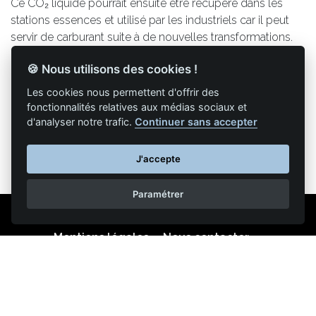
Ce CO₂ liquide pourrait ensuite être récupéré dans les
stations essences et utilisé par les industriels car il peut
servir de carburant suite à de nouvelles transformations.
🍪 Nous utilisons des cookies !
Les cookies nous permettent d'offrir des
fonctionnalités relatives aux médias sociaux et
Retour à la liste des articles
d'analyser notre trafic.
Continuer sans accepter
J'accepte
Paramétrer
Mentions légales
Nous contacter
Reproduction partielle ou totale strictement interdite •
Technologie
NAPSYS™