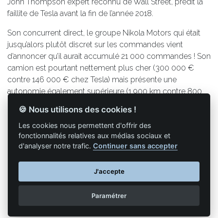
John Thompson expert reconnu de Wall Street, prédit la
faillite de Tesla avant la fin de l’année 2018.
Son concurrent direct, le groupe Nikola Motors qui était
jusqu’alors plutôt discret sur les commandes vient
d’annoncer qu’il aurait accumulé 21 000 commandes ! Son
camion est pourtant nettement plus cher (300 000 €
contre 146 000 € chez Tesla) mais présente une
autonomie également supérieure (1 900 km contre 800
km), ce qui semble être un critère décisif dans le choix
🍪 Nous utilisons des cookies !
des clients.
Les cookies nous permettent d'offrir des
fonctionnalités relatives aux médias sociaux et
d'analyser notre trafic.
Continuer sans accepter
Retour à la liste des articles
J'accepte
Paramétrer