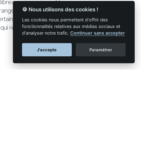
libres commerciaux et la concurrence
🍪 Nous utilisons des cookies !
trangers. L’OTRE dénonce également le
tains donneurs d’ordre pour revaloriser
Les cookies nous permettent d'offrir des
fonctionnalités relatives aux médias sociaux et
 qui réduit les marges des
d'analyser notre trafic.
Continuer sans accepter
J'accepte
Paramétrer