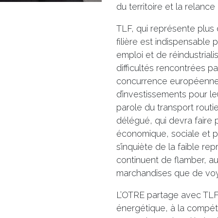
du territoire et la relan
TLF, qui représente plus 
filière est indispensable 
emploi et de réindustriali
difficultés rencontrées p
concurrence européenne 
d’investissements pour le
parole du transport routier
délégué, qui devra faire 
économique, sociale et po
s’inquiète de la faible rep
continuent de flamber, au
marchandises que de vo
L’OTRE partage avec TLF l
énergétique, à la compétit