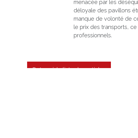
menacée par les déséqui
déloyale des pavillons é
manque de volonté de cer
le prix des transports, ce
professionnels.
Retour à la liste des articles
Mentions légales
Nous contacter