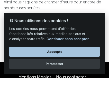
Ainsi nous risquons de changer d’heure pour encore de
nombreuses années !
🍪 Nous utilisons des cookies !
Les cookies nous permettent d'offrir des
Retour à la liste des articles
fonctionnalités relatives aux médias sociaux et
d'analyser notre trafic.
Continuer sans accepter
J'accepte
Paramétrer
Mentions légales
Nous contacter
Reproduction partielle ou totale strictement interdite •
Technologie
NAPSYS™