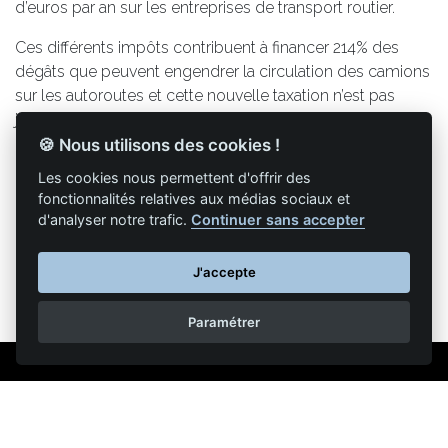
d’euros par an sur les entreprises de transport routier.
Ces différents impôts contribuent à financer 214% des
dégâts que peuvent engendrer la circulation des camions
sur les autoroutes et cette nouvelle taxation n’est pas
justifiée selon la FNTR.
🍪 Nous utilisons des cookies !
Les cookies nous permettent d'offrir des
fonctionnalités relatives aux médias sociaux et
Retour à la liste des articles
d'analyser notre trafic.
Continuer sans accepter
J'accepte
Paramétrer
Mentions légales
Nous contacter
Reproduction partielle ou totale strictement interdite •