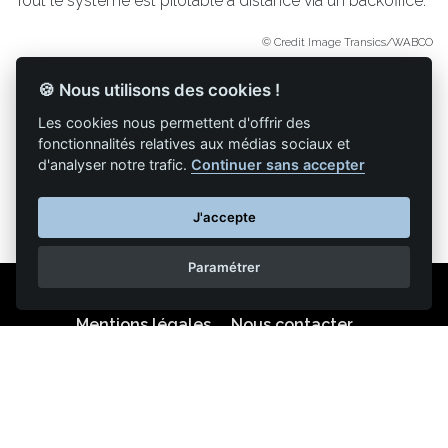
Tout le système est pilotable à distance via un backoffice.
© Credit Image Transics/WABCO
🍪 Nous utilisons des cookies !
Les cookies nous permettent d'offrir des
Retour à la liste des articles
fonctionnalités relatives aux médias sociaux et
d'analyser notre trafic.
Continuer sans accepter
J'accepte
Paramétrer
Mentions légales
Nous contacter
Reproduction partielle ou totale strictement interdite •
Technologie
NAPSYS™