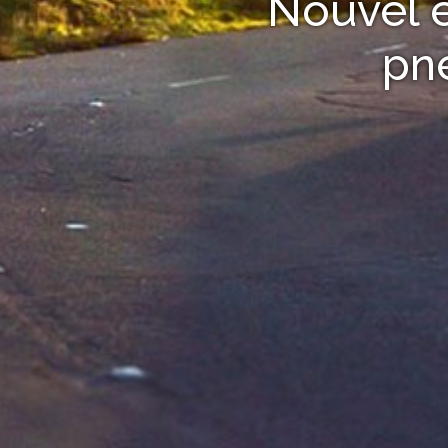
Nouvel é
pn