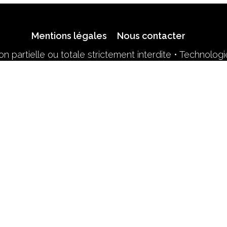
Mentions légales
Nous contacter
n partielle ou totale strictement interdite • Technolog
Retrouvez-nous sur le