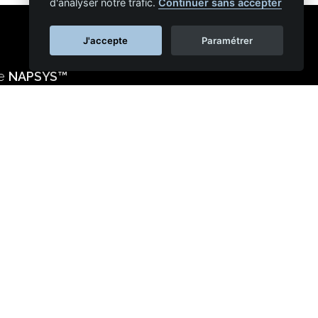
d'analyser notre trafic.
Continuer sans accepter
J'accepte
Paramétrer
ie
NAPSYS™
s réseaux sociaux