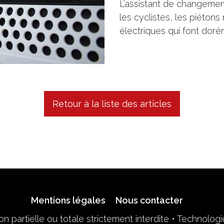
L’assistant de changemen
les cyclistes, les piétons
électriques qui font doré
Retour à la liste des articles
Mentions légales
Nous contacter
n partielle ou totale strictement interdite • Technolog