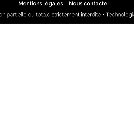
Mentions légales
Nous contacter
n partielle ou totale strictement interdite • Technolog
Retrouvez-nous sur le