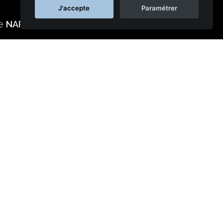
J'accepte
Paramétrer
ie
NAPSYS™
s réseaux sociaux