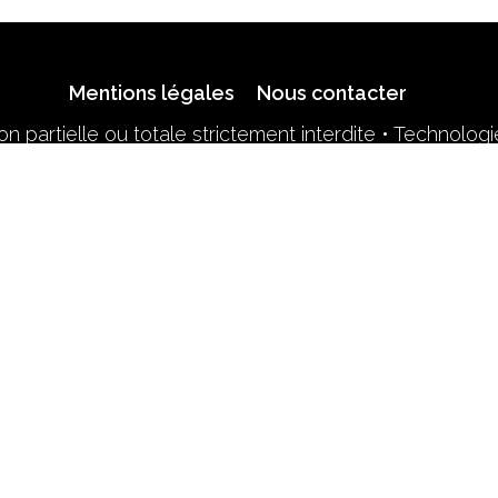
Mentions légales
Nous contacter
n partielle ou totale strictement interdite • Technolog
Retrouvez-nous sur le