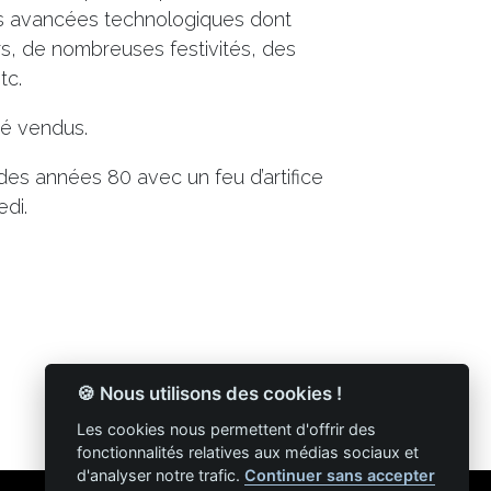
es avancées technologiques dont
urs, de nombreuses festivités, des
tc.
té vendus.
des années 80 avec un feu d’artifice
di.
🍪 Nous utilisons des cookies !
Les cookies nous permettent d'offrir des
fonctionnalités relatives aux médias sociaux et
d'analyser notre trafic.
Continuer sans accepter