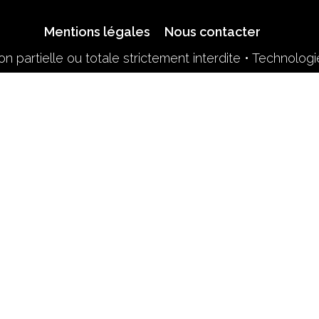
Mentions légales
Nous contacter
n partielle ou totale strictement interdite • Technolog
Retrouvez-nous sur le