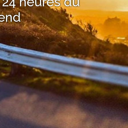
 24 heures du
end