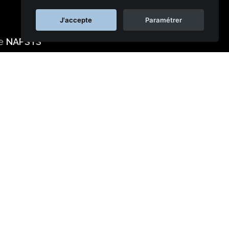
J'accepte
Paramétrer
ie
NAPSYS™
s réseaux sociaux