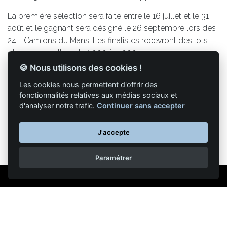
La première sélection sera faite entre le 16 juillet et le 31
août et le gagnant sera désigné le 26 septembre lors des
24H Camions du Mans. Les finalistes recevront des lots
d'une valeur allant de 1 000 à 5 000 euros.
🍪 Nous utilisons des cookies !
Les cookies nous permettent d'offrir des
fonctionnalités relatives aux médias sociaux et
Retour à la liste des articles
d'analyser notre trafic.
Continuer sans accepter
J'accepte
Paramétrer
Mentions légales
Nous contacter
Reproduction partielle ou totale strictement interdite •
Technologie
NAPSYS™