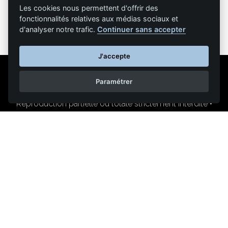
Les cookies nous permettent d'offrir des
fonctionnalités relatives aux médias sociaux et
d'analyser notre trafic.
Continuer sans accepter
J'accepte
Paramétrer
Mentions légales
Nous contacter
Reproduction partielle ou totale strictement interdite •
Technologie
NAPSYS™
KINATRANS
400 chemin du pont de la Sable
84800 L'Isle-sur-la-Sorgue (France)