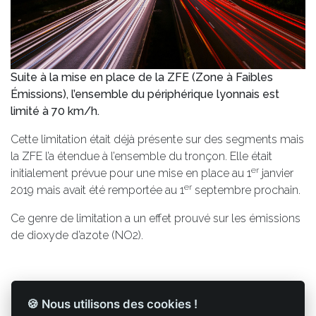
Suite à la mise en place de la ZFE (Zone à Faibles
Émissions), l’ensemble du périphérique lyonnais est
limité à 70 km/h.
Cette limitation était déjà présente sur des segments mais
la ZFE l’a étendue à l’ensemble du tronçon. Elle était
er
initialement prévue pour une mise en place au 1
janvier
er
2019 mais avait été remportée au 1
septembre prochain.
Ce genre de limitation a un effet prouvé sur les émissions
de dioxyde d’azote (NO2).
🍪 Nous utilisons des cookies !
Retour à la liste des articles