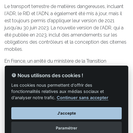
Le transport terrestre de matières dangereuses, incluant
l'ADR, le RID et l'ADN, a également été mis à jour, mais il
est toujours permis d'appliquer leur version de 2021
jusqu'au 30 juin 2023. La nouvelle version de l'ADR, qui a
été publiée en 2023, inclut des amendements sur les
obligations des contrôleurs et la conception des citernes
mobiles.
En France, un arrêté du ministère de la Transition
écologique a été publié le 24 décembre pour modifier
🍪 Nous utilisons des cookies !
l'arrêté TMD relatif au transport terrestre de matières
dangereuses, avec des modifications mineures.
Les cookies nous permettent d'offrir des
fonctionnalités relatives aux médias sociaux et
d'analyser notre trafic.
Continuer sans accepter
Retour à la liste des articles
J'accepte
Paramétrer