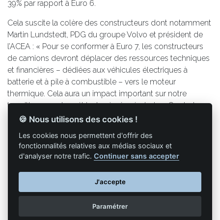
39% par rapport à Euro 6.
Cela suscite la colère des constructeurs dont notamment
Martin Lundstedt, PDG du groupe Volvo et président de
l’ACEA : « Pour se conformer à Euro 7, les constructeurs
de camions devront déplacer des ressources techniques
et financières – dédiées aux véhicules électriques à
batterie et à pile à combustible – vers le moteur
thermique. Cela aura un impact important sur notre
transition vers des véhicules à zéro émission. Ce n’est pas
bon pour le climat, pas bon pour la santé des gens et pas
🍪 Nous utilisons des cookies !
bon pour l’industrie ».
Les cookies nous permettent d'offrir des
fonctionnalités relatives aux médias sociaux et
d'analyser notre trafic.
Continuer sans accepter
Retour à la liste des articles
J'accepte
Paramétrer