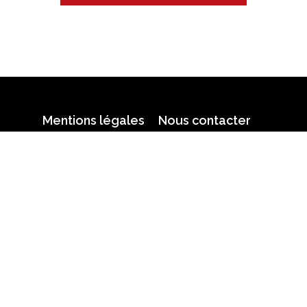
Mentions légales
Nous contacter
n partielle ou totale strictement interdite • Technolog
Retrouvez-nous sur le