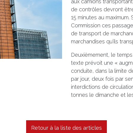
aux camions transportan
de contrôles devront être
15 minutes au maximum. 
Commission ces passages 
de transport de marchand
marchandises qu'ils trans
Deuxièmement, le temps d
texte prévoit une « augme
conduite, dans la limite 
par jour, deux fois par s
interdictions de circulati
tonnes le dimanche et les 
Retour à la liste des articles