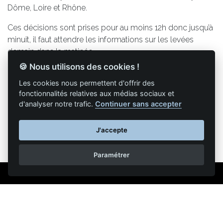
Dôme, Loire et Rhône.
Ces décisions sont prises pour au moins 12h donc jusqu’à
minuit, il faut attendre les informations sur les levées
demain dans la matinée
🍪 Nous utilisons des cookies !
Les cookies nous permettent d'offrir des
fonctionnalités relatives aux médias sociaux et
Retour à la liste des articles
d'analyser notre trafic.
Continuer sans accepter
J'accepte
Paramétrer
Mentions légales
Nous contacter
Reproduction partielle ou totale strictement interdite •
Technologie
NAPSYS™