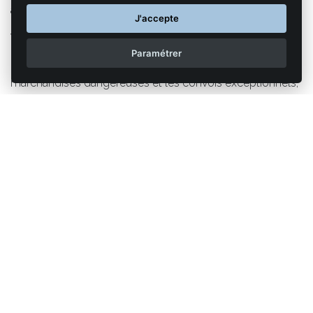
annoncée par le vendeur.
J'accepte
Véhicules spécialisés
Paramétrer
Les véhicules spécialisés dans le transport de
marchandises dangereuses et les convois exceptionnels,
munis d'une autorisation préfectorale, bénéficient
également d'une dérogation.
Retour à la liste des articles