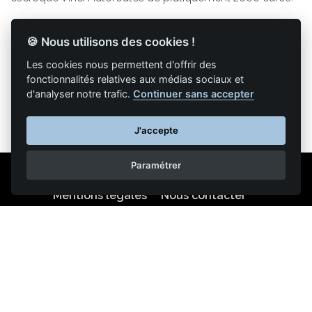
🍪 Nous utilisons des cookies !
Les cookies nous permettent d'offrir des
Retour à la liste des articles
fonctionnalités relatives aux médias sociaux et
d'analyser notre trafic.
Continuer sans accepter
J'accepte
Paramétrer
Mentions légales
Nous contacter
Reproduction partielle ou totale strictement interdite •
Technologie
NAPSYS™