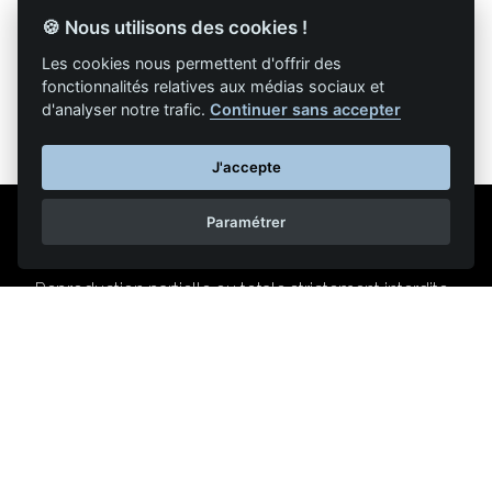
🍪 Nous utilisons des cookies !
Retour à la liste des articles
Les cookies nous permettent d'offrir des
fonctionnalités relatives aux médias sociaux et
d'analyser notre trafic.
Continuer sans accepter
J'accepte
Paramétrer
Mentions légales
Nous contacter
Reproduction partielle ou totale strictement interdite •
Technologie
NAPSYS™
KINATRANS