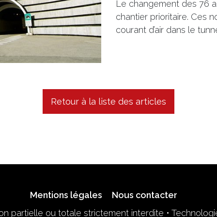
Le changement des 76 acc
chantier prioritaire. Ces 
courant d’air dans le tun
Retour à la liste des articles
Mentions légales
Nous contacter
n partielle ou totale strictement interdite • Technolog