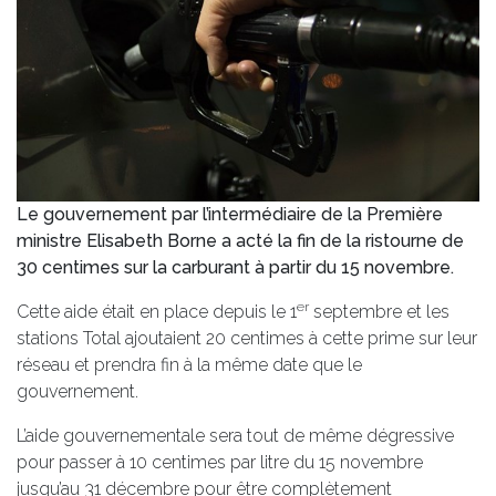
Le gouvernement par l’intermédiaire de la Première
ministre Elisabeth Borne a acté la fin de la ristourne de
30 centimes sur la carburant à partir du 15 novembre.
er
Cette aide était en place depuis le 1
septembre et les
stations Total ajoutaient 20 centimes à cette prime sur leur
réseau et prendra fin à la même date que le
gouvernement.
L’aide gouvernementale sera tout de même dégressive
pour passer à 10 centimes par litre du 15 novembre
jusqu’au 31 décembre pour être complètement