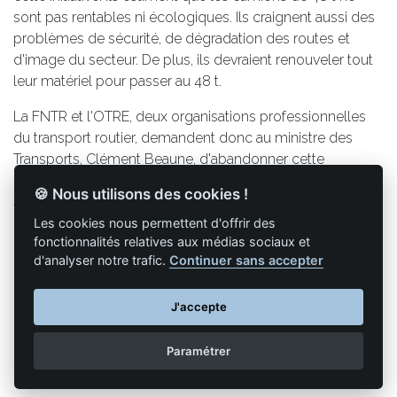
sont pas rentables ni écologiques. Ils craignent aussi des
problèmes de sécurité, de dégradation des routes et
d'image du secteur. De plus, ils devraient renouveler tout
leur matériel pour passer au 48 t.
La FNTR et l'OTRE, deux organisations professionnelles
du transport routier, demandent donc au ministre des
Transports, Clément Beaune, d'abandonner cette
expérimentation. Elles ne veulent pas que les camions de
🍪 Nous utilisons des cookies !
48 t circulent pendant les campagnes betteravières.
Les cookies nous permettent d'offrir des
fonctionnalités relatives aux médias sociaux et
d'analyser notre trafic.
Continuer sans accepter
Retour à la liste des articles
J'accepte
Paramétrer