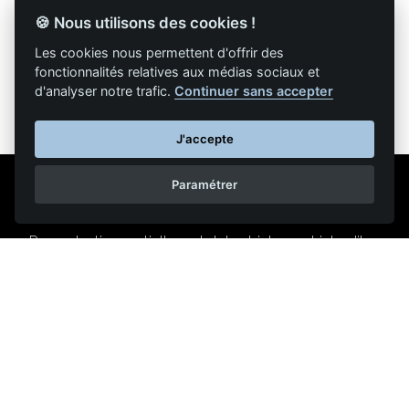
🍪 Nous utilisons des cookies !
Retour à la liste des articles
Les cookies nous permettent d'offrir des
fonctionnalités relatives aux médias sociaux et
d'analyser notre trafic.
Continuer sans accepter
J'accepte
Paramétrer
Mentions légales
Nous contacter
Reproduction partielle ou totale strictement interdite •
Technologie
NAPSYS™
KINATRANS