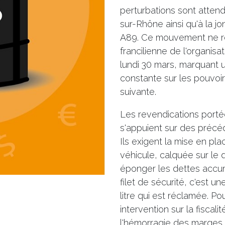
perturbations sont atten
sur-Rhône ainsi qu'à la j
A89. Ce mouvement ne re
francilienne de l'organisa
lundi 30 mars, marquant 
constante sur les pouvoi
suivante.
Les revendications portée
s'appuient sur des précéd
Ils exigent la mise en pla
véhicule, calquée sur le 
éponger les dettes accu
filet de sécurité, c'est u
litre qui est réclamée. Po
intervention sur la fiscal
l'hémorragie des marges b