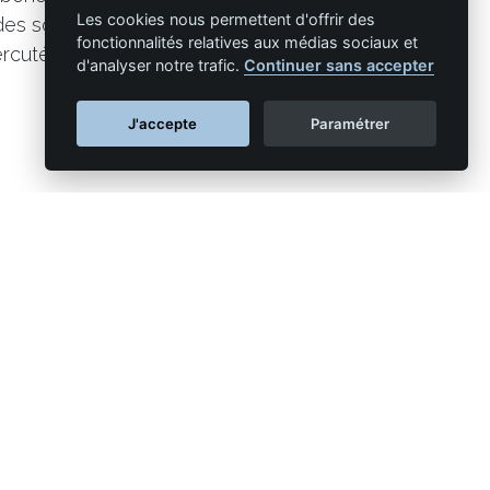
Les cookies nous permettent d'offrir des
t des sommets historiques qui ne peuvent
fonctionnalités relatives aux médias sociaux et
cutés sur les clients finaux.
d'analyser notre trafic.
Continuer sans accepter
J'accepte
Paramétrer
ie
NAPSYS™