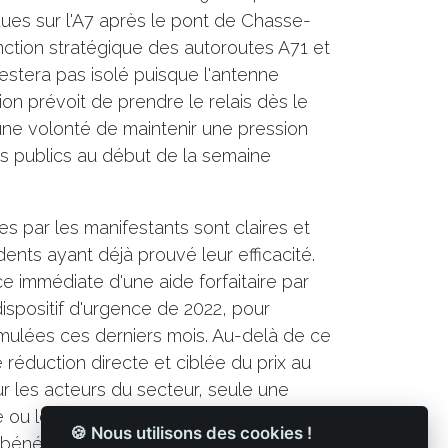
dues sur l'A7 après le pont de Chasse-
onction stratégique des autoroutes A71 et
stera pas isolé puisque l'antenne
tion prévoit de prendre le relais dès le
une volonté de maintenir une pression
rs publics au début de la semaine
s par les manifestants sont claires et
ents ayant déjà prouvé leur efficacité.
ce immédiate d'une aide forfaitaire par
dispositif d'urgence de 2022, pour
mulées ces derniers mois. Au-delà de ce
ne réduction directe et ciblée du prix au
ur les acteurs du secteur, seule une
ité ou le prix de vente peut stopper
🍪 Nous utilisons des cookies !
énéficiaires, alors que les coûts