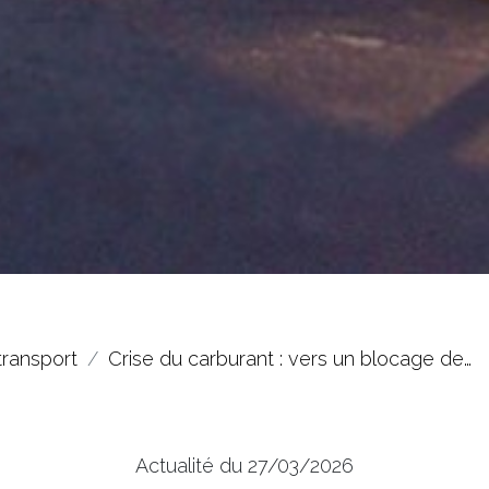
transport
Crise du carburant : vers un blocage de…
Actualité du 27/03/2026