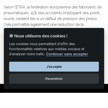
Selon l’ETRA, la fédération européenne des fabricants de
pneumatiques, 15% des accidents impliquant des poids
lourds seraient liés à un défaut de pression des pneus.
Cela permettra également une réduction de la
consommation de carburant.
🍪 Nous utilisons des cookies !
Les cookies nous permettent d'offrir des
fonctionnalités relatives aux médias sociaux et
d'analyser notre trafic.
Continuer sans accepter
Retour à la liste des articles
J'accepte
Paramétrer
Mentions légales
Nous contacter
Reproduction partielle ou totale strictement interdite •