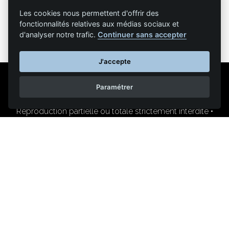
Les cookies nous permettent d'offrir des
fonctionnalités relatives aux médias sociaux et
d'analyser notre trafic.
Continuer sans accepter
J'accepte
Paramétrer
Mentions légales
Nous contacter
Reproduction partielle ou totale strictement interdite •
Technologie
NAPSYS™
KINATRANS
400 chemin du pont de la Sable
84800 L'Isle-sur-la-Sorgue (France)