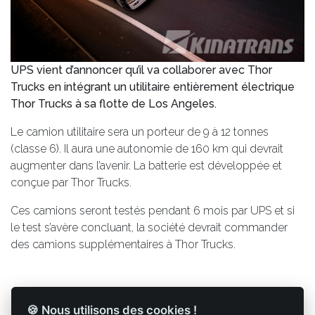
UPS vient d’annoncer qu’il va collaborer avec Thor
Trucks en intégrant un utilitaire entièrement électrique
Thor Trucks à sa flotte de Los Angeles.
Le camion utilitaire sera un porteur de 9 à 12 tonnes
(classe 6). Il aura une autonomie de 160 km qui devrait
augmenter dans l’avenir. La batterie est développée et
conçue par Thor Trucks.
Ces camions seront testés pendant 6 mois par UPS et si
le test s’avère concluant, la société devrait commander
des camions supplémentaires à Thor Trucks.
🍪 Nous utilisons des cookies !
Retour à la liste des articles