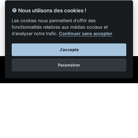
🍪 Nous utilisons des cookies !
Retour à la liste des articles
Les cookies nous permettent d'offrir des
fonctionnalités relatives aux médias sociaux et
d'analyser notre trafic.
Continuer sans accepter
J'accepte
Paramétrer
Mentions légales
Nous contacter
Reproduction partielle ou totale strictement interdite •
Technologie
NAPSYS™