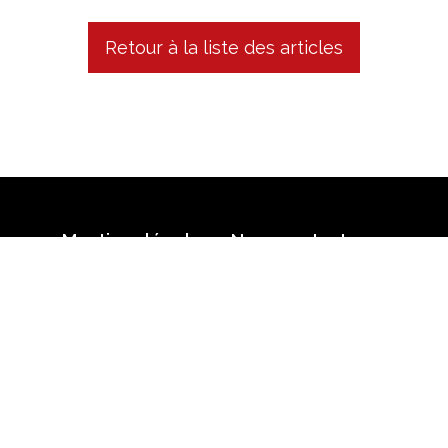
Retour à la liste des articles
Mentions légales
Nous contacter
n partielle ou totale strictement interdite • Technolog
Retrouvez-nous sur le